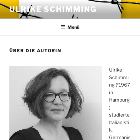
Zum
ULRIKE SCHIMMING
Inhalt
springen
Menü
ÜBER DIE AUTORIN
Ulrike
Schimmi
ng (*1967
in
Hamburg
)
studierte
Italianisti
k,
Germanis