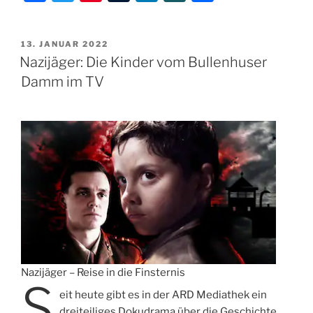
a
w
nt
u
n
N
ei
c
itt
er
m
k
G
le
VERÖFFENTLICHT
13. JANUAR 2022
e
er
e
bl
e
n
AM
Nazijäger: Die Kinder vom Bullenhuser
b
st
r
dI
Damm im TV
o
n
o
k
Nazijäger – Reise in die Finsternis
S
eit heute gibt es in der ARD Mediathek ein
dreiteiliges Dokudrama über die Geschichte