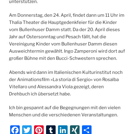
unterstützen.
Am Donnerstag, den 24. April, findet dann um 11 Uhr im
Thalia Theater die Hauptgedenkfeier für die Kinder
vom Bullenhuser Damm statt. Da der 20. April dieses
Jahr auf Ostersonntag und Pesach fällt, hat die
Vereinigung Kinder vom Bullenhuser Damm diesen
Ausweichtermin gewählt. Ingo Zamperoni wird dort auf
großer Bühne mit den Bucci-Schwestern sprechen.
Abends wird dann im Italienischen Kulturinstitut noch
der Animationsfilm »La storia di Sergio« von Rosalba
Vitellaro und Alessandra Viola gezeigt, deren
Drehbuch ich übersetzt habe.
Ich bin gespannt auf die Begegnungen mit den vielen
Menschen und die verschiedenen Veranstaltungen.
F
T
Pi
T
Li
XI
T