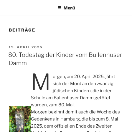
Menü
BEITRÄGE
VERÖFFENTLICHT
19. APRIL 2025
AM
80. Todestag der Kinder vom Bullenhuser
Damm
M
orgen, am 20. April 2025, jährt
sich der Mord an den zwanzig
jüdischen Kindern, die in der
Schule am Bullenhuser Damm getötet
wurden, zum 80. Mal.
Morgen beginnt damit auch die Woche des
Gedenkens in Hamburg, die bis zum 8. Mai
2025, dem offiziellen Ende des Zweiten