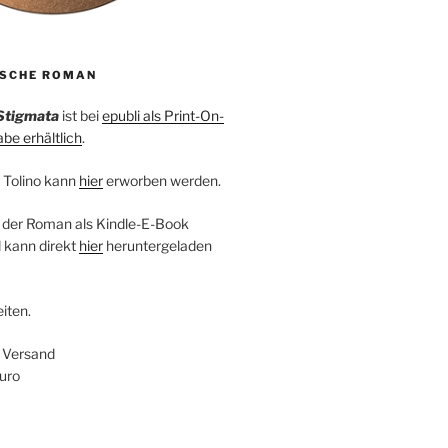
ISCHE ROMAN
Stigmata
ist bei
epubli als Print-On-
e erhältlich
.
 Tolino kann
hier
erworben werden.
 der Roman als Kindle-E-Book
 kann direkt
hier
heruntergeladen
iten.
+ Versand
uro