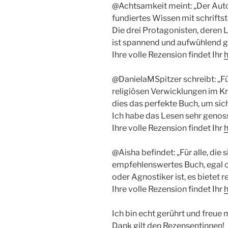
@Achtsamkeit meint: „Der Autor
fundiertes Wissen mit schrifts
Die drei Protagonisten, deren L
ist spannend und aufwühlend g
Ihre volle Rezension findet Ihr
h
@DanielaMSpitzer schreibt: „Für
religiösen Verwicklungen im Kr
dies das perfekte Buch, um sich
Ich habe das Lesen sehr genos
Ihre volle Rezension findet Ihr
h
@Aisha befindet: „Für alle, die 
empfehlenswertes Buch, egal ob
oder Agnostiker ist, es bietet 
Ihre volle Rezension findet Ihr
h
Ich bin echt gerührt und freue
Dank gilt den Rezensentinnen!