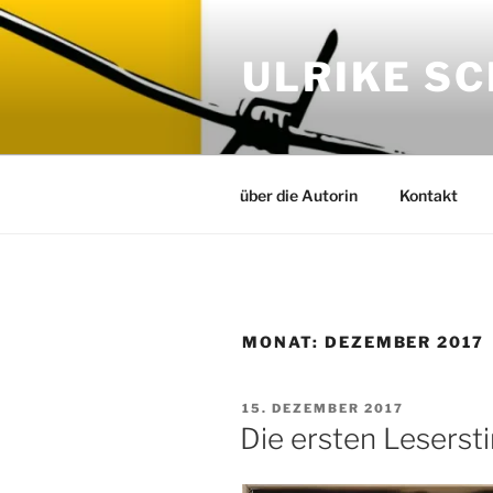
Zum
Inhalt
ULRIKE S
springen
über die Autorin
Kontakt
MONAT:
DEZEMBER 2017
VERÖFFENTLICHT
15. DEZEMBER 2017
AM
Die ersten Lesers