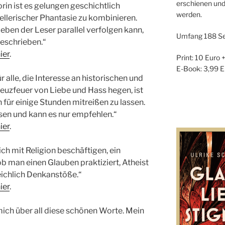
erschienen und
in ist es gelungen geschichtlich
werden.
tellerischer Phantasie zu kombinieren.
eben der Leser parallel verfolgen kann,
Umfang 188 Se
eschrieben.“
ier
.
Print: 10 Euro 
E-Book: 3,99 E
 alle, die Interesse an historischen und
euzfeuer von Liebe und Hass hegen, ist
 für einige Stunden mitreißen zu lassen.
sen und kann es nur empfehlen.“
ier
.
sich mit Religion beschäftigen, ein
 man einen Glauben praktiziert, Atheist
reichlich Denkanstöße.“
ier
.
 mich über all diese schönen Worte. Mein