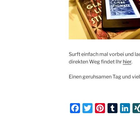
Surft einfach mal vorbei und l
direkten Weg findet Ihr
hier
.
Einen geruhsamen Tag und vie
F
T
Pi
T
Li
a
w
nt
u
n
c
itt
er
m
k
e
er
e
bl
e