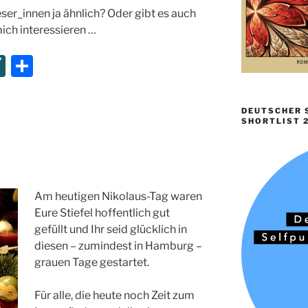
ser_innen ja ähnlich? Oder gibt es auch
ich interessieren …
XI
T
N
ei
G
le
DEUTSCHER S
SHORTLIST 
n
Am heutigen Nikolaus-Tag waren
Eure Stiefel hoffentlich gut
gefüllt und Ihr seid glücklich in
diesen – zumindest in Hamburg –
grauen Tage gestartet.
Für alle, die heute noch Zeit zum