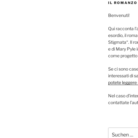
IL ROMANZO
Benvenuti!
Qui racconta l’
esordio, il roma
Stigmata“. Il r
e di Mary Pyle 
come progetto s
Se ci sono case 
interessati di 
potete leggere q
Nel caso d’inter
contattate l’aut
Suchen
nach: