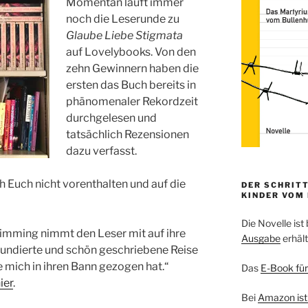
Momentan läuft immer
noch die Leserunde zu
Glaube Liebe Stigmata
auf Lovelybooks. Von den
zehn Gewinnern haben die
ersten das Buch bereits in
phänomenaler Rekordzeit
durchgelesen und
tatsächlich Rezensionen
dazu verfasst.
 Euch nicht vorenthalten und auf die
DER SCHRITT
KINDER VOM
Die Novelle ist 
himming nimmt den Leser mit auf ihre
Ausgabe
erhält
undierte und schön geschriebene Reise
e mich in ihren Bann gezogen hat.“
Das
E-Book für
ier
.
Bei
Amazon ist