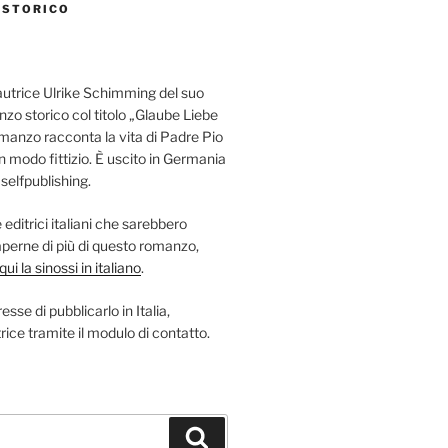
 STORICO
autrice Ulrike Schimming del suo
nzo storico col titolo „Glaube Liebe
omanzo racconta la vita di Padre Pio
in modo fittizio. È uscito in Germania
elfpublishing.
editrici italiani che sarebbero
saperne di più di questo romanzo,
ui la sinossi in italiano
.
esse di pubblicarlo in Italia,
rice tramite il modulo di contatto.
Suchen