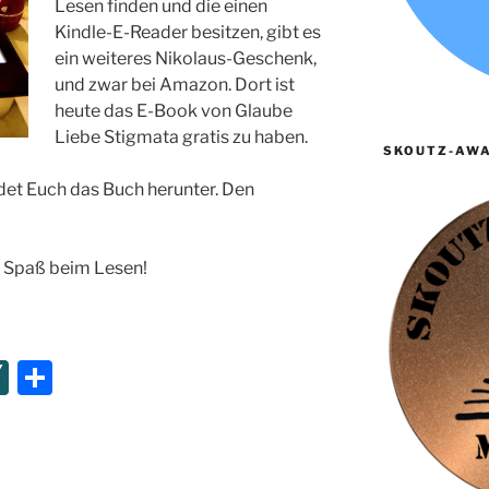
Lesen finden und die einen
Kindle-E-Reader besitzen, gibt es
ein weiteres Nikolaus-Geschenk,
und zwar bei Amazon. Dort ist
heute das E-Book von Glaube
Liebe Stigmata gratis zu haben.
SKOUTZ-AWA
adet Euch das Buch herunter. Den
l Spaß beim Lesen!
XI
T
N
ei
G
le
n