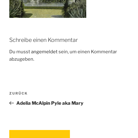
Schreibe einen Kommentar
Du musst
angemeldet
sein, um einen Kommentar
abzugeben.
Beitragsnavigation
Vorheriger
ZURÜCK
Beitrag
Adelia McAlpin Pyle aka Mary