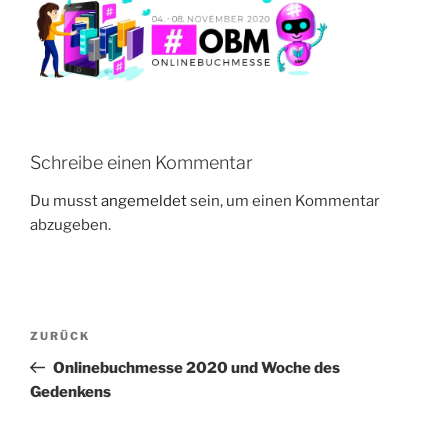
Schreibe einen Kommentar
Du musst
angemeldet
sein, um einen Kommentar
abzugeben.
Beitragsnavigation
Vorheriger
ZURÜCK
Beitrag
Onlinebuchmesse 2020 und Woche des
Gedenkens