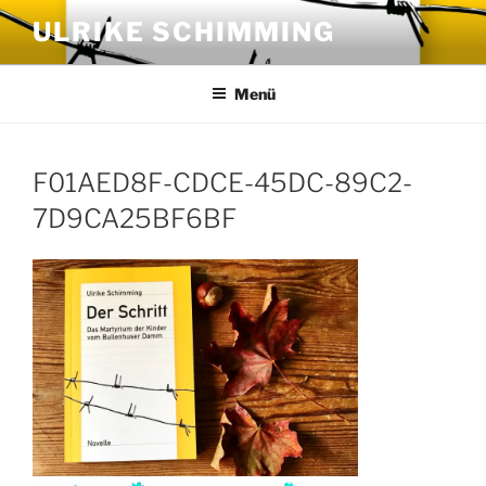
Zum
ULRIKE SCHIMMING
Inhalt
springen
Menü
F01AED8F-CDCE-45DC-89C2-
7D9CA25BF6BF