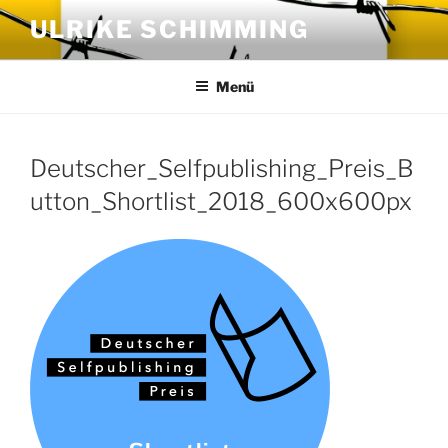
Zum
ULRIKE SCHIMMING
Inhalt
springen
Menü
Deutscher_Selfpublishing_Preis_B
utton_Shortlist_2018_600x600px