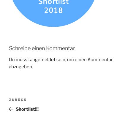
Schreibe einen Kommentar
Du musst
angemeldet
sein, um einen Kommentar
abzugeben.
Beitragsnavigation
Vorheriger
ZURÜCK
Beitrag
Shortlist!!!