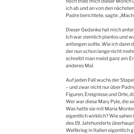
noch trieb mich dieser Mönch um
ich ab und an von den nächst
Padre berichtete, sagte: „Mac
Dieser Gedanke hat mich anfan
Ich war ziemlich planlos und wus
anfangen sollte. Wie ich dann 
der nun schon lange nicht mehr 
schreibt man meist ganz am End
anderes Mal.
Auf jeden Fall wuchs der Stape
– und zwar nicht nur über Padr
Figuren, Ereignisse und Orte, 
Wer war diese Mary Pyle, die s
Was hatte sie mit Maria Montes
eigentlich wirklich? Wie sahe
des 19. Jahrhunderts überhaup
Weltkrieg in Italien eigentlic