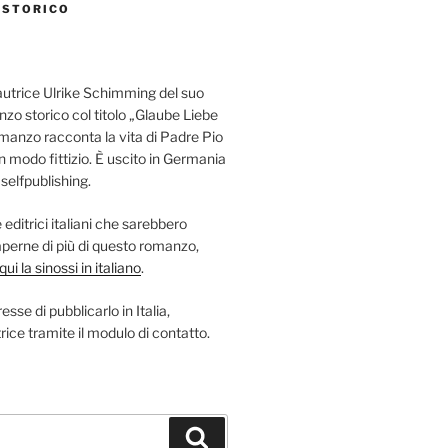
 STORICO
autrice Ulrike Schimming del suo
nzo storico col titolo „Glaube Liebe
omanzo racconta la vita di Padre Pio
in modo fittizio. È uscito in Germania
elfpublishing.
editrici italiani che sarebbero
saperne di più di questo romanzo,
ui la sinossi in italiano
.
esse di pubblicarlo in Italia,
rice tramite il modulo di contatto.
Suchen