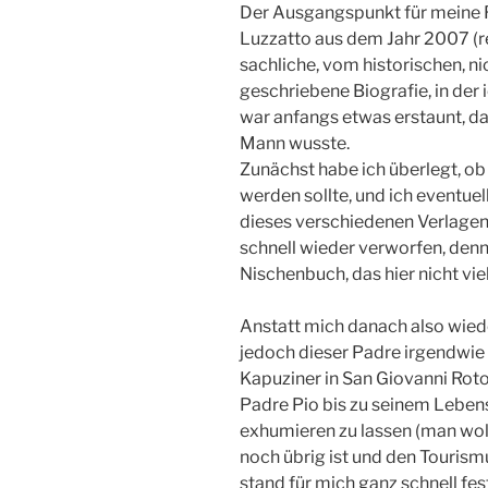
Der Ausgangspunkt für meine R
Luzzatto aus dem Jahr 2007 (rec
sachliche, vom historischen, n
geschriebene Biografie, in der
war anfangs etwas erstaunt, das
Mann wusste.
Zunächst habe ich überlegt, ob
werden sollte, und ich eventue
dieses verschiedenen Verlagen 
schnell wieder verworfen, denn
Nischenbuch, das hier nicht vie
Anstatt mich danach also wied
jedoch dieser Padre irgendwie 
Kapuziner in San Giovanni Roton
Padre Pio bis zu seinem Leben
exhumieren zu lassen (man wol
noch übrig ist und den Tourism
stand für mich ganz schnell fest