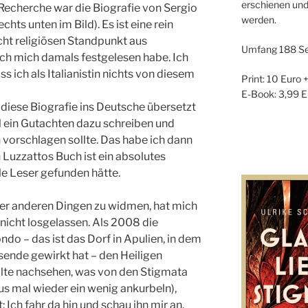
erschienen und
echerche war die Biografie von Sergio
werden.
hts unten im Bild). Es ist eine rein
icht religiösen Standpunkt aus
Umfang 188 Se
 ich mich damals festgelesen habe. Ich
s ich als Italianistin nichts von diesem
Print: 10 Euro 
E-Book: 3,99 E
 diese Biografie ins Deutsche übersetzt
ll ein Gutachten dazu schreiben und
vorschlagen sollte. Das habe ich dann
 Luzzattos Buch ist ein absolutes
le Leser gefunden hätte.
er anderen Dingen zu widmen, hat mich
nicht losgelassen. Als 2008 die
do – das ist das Dorf in Apulien, in dem
sende gewirkt hat – den Heiligen
lte nachsehen, was von den Stigmata
us mal wieder ein wenig ankurbeln),
: Ich fahr da hin und schau ihn mir an.