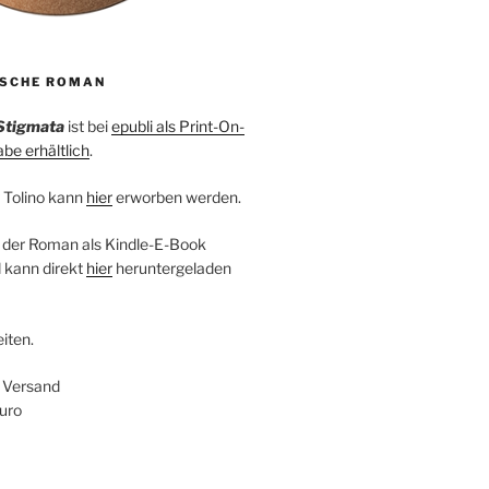
ISCHE ROMAN
Stigmata
ist bei
epubli als Print-On-
e erhältlich
.
 Tolino kann
hier
erworben werden.
 der Roman als Kindle-E-Book
 kann direkt
hier
heruntergeladen
iten.
+ Versand
uro