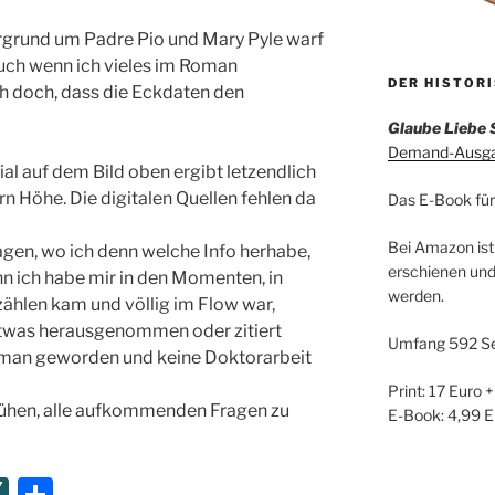
rgrund um Padre Pio und Mary Pyle warf
uch wenn ich vieles im Roman
DER HISTOR
 ich doch, dass die Eckdaten den
Glaube Liebe 
Demand-Ausgab
l auf dem Bild oben ergibt letzendlich
n Höhe. Die digitalen Quellen fehlen da
Das E-Book für
Bei Amazon ist
ragen, wo ich denn welche Info herhabe,
erschienen und
n ich habe mir in den Momenten, in
werden.
zählen kam und völlig im Flow war,
h etwas herausgenommen oder zitiert
Umfang 592 Se
 Roman geworden und keine Doktorarbeit
Print: 17 Euro 
ühen, alle aufkommenden Fragen zu
E-Book: 4,99 E
XI
T