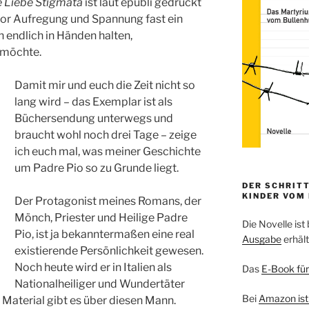
 Liebe Stigmata
ist laut epubli gedruckt
 vor Aufregung und Spannung fast ein
h endlich in Händen halten,
 möchte.
Damit mir und euch die Zeit nicht so
lang wird – das Exemplar ist als
Büchersendung unterwegs und
braucht wohl noch drei Tage – zeige
ich euch mal, was meiner Geschichte
um Padre Pio so zu Grunde liegt.
DER SCHRITT
KINDER VOM
Der Protagonist meines Romans, der
Mönch, Priester und Heilige Padre
Die Novelle ist 
Pio, ist ja bekanntermaßen eine real
Ausgabe
erhält
existierende Persönlichkeit gewesen.
Noch heute wird er in Italien als
Das
E-Book für
Nationalheiliger und Wundertäter
Bei
Amazon ist
Material gibt es über diesen Mann.