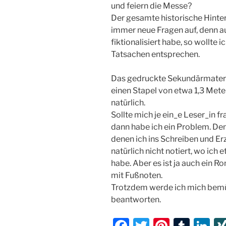
und feiern die Messe?
Der gesamte historische Hinte
immer neue Fragen auf, denn a
fiktionalisiert habe, so wollte
Tatsachen entsprechen.
Das gedruckte Sekundärmateria
einen Stapel von etwa 1,3 Meter
natürlich.
Sollte mich je ein_e Leser_in f
dann habe ich ein Problem. Den
denen ich ins Schreiben und Er
natürlich nicht notiert, wo ic
habe. Aber es ist ja auch ein
mit Fußnoten.
Trotzdem werde ich mich bem
beantworten.
F
T
Pi
T
Li