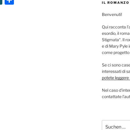
IL ROMANZO
N
ei
Benvenuti!
G
le
n
Qui racconta l’
esordio, il roma
Stigmata“. Il r
e di Mary Pyle 
come progetto s
Se ci sono case 
interessati di 
potete leggere q
Nel caso d’inter
contattate l’aut
Suchen
nach: