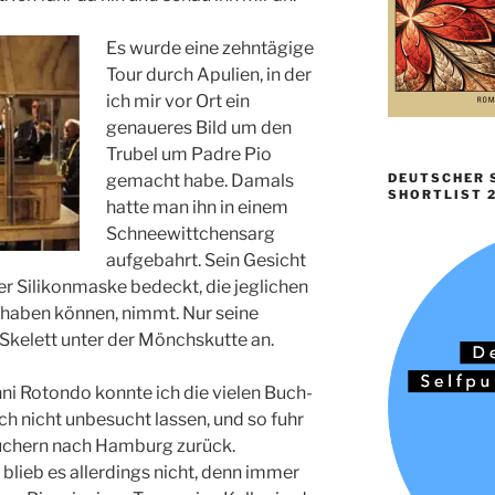
E
s wurde eine zehntägige
Tour durch Apulien, in der
ich mir vor Ort ein
genaueres Bild um den
Trubel um Padre Pio
gemacht habe. Damals
DEUTSCHER S
SHORTLIST 
hatte man ihn in einem
Schneewittchensarg
aufgebahrt. Sein Gesicht
er Silikonmaske bedeckt, die jeglichen
 haben können, nimmt. Nur seine
Skelett unter der Mönchskutte an.
ni Rotondo konnte ich die vielen Buch-
ch nicht unbesucht lassen, und so fuhr
 Büchern nach Hamburg zurück.
blieb es allerdings nicht, denn immer