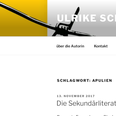
Zum
Inhalt
ULRIKE S
springen
über die Autorin
Kontakt
SCHLAGWORT:
APULIEN
VERÖFFENTLICHT
13. NOVEMBER 2017
AM
Die Sekundärlitera