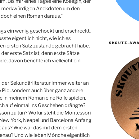
. Bis mir eines Tages eine Kollegin, der
en merkwürdigen Anekdoten um den
h doch einen Roman daraus.“
gs ein wenig geschockt und erschreckt.
ste eigentlich nicht, wie ich es
SKOUTZ-AWA
den ersten Satz zustande gebracht habe,
der erste Satz ist, denn erste Sätze
e, davon berichte ich vielleicht ein
l der Sekundärliteratur immer weiter an
e Pio, sondern auch über ganz andere
die in meinem Roman eine Rolle spielen.
ich auf einmal ins Geschehen drängte?
sori zu tun? Wofür steht die Montessori
n New York, Neapel und Barcelona Anfang
t aus? Wie war das mit dem ersten
h genau? Und wie leben Mönche eigentlich