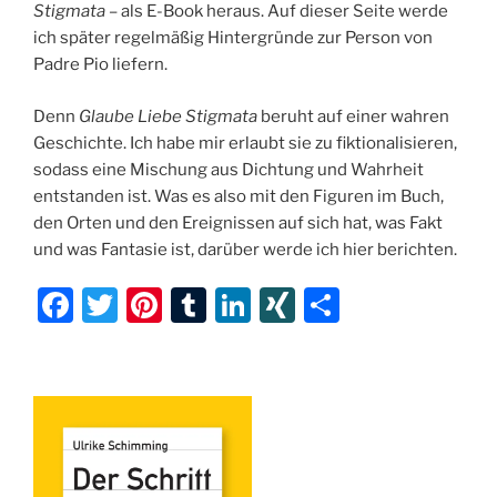
Stigmata
– als E-Book heraus. Auf dieser Seite werde
ich später regelmäßig Hintergründe zur Person von
Padre Pio liefern.
Denn
Glaube Liebe Stigmata
beruht auf einer wahren
Geschichte. Ich habe mir erlaubt sie zu fiktionalisieren,
sodass eine Mischung aus Dichtung und Wahrheit
entstanden ist. Was es also mit den Figuren im Buch,
den Orten und den Ereignissen auf sich hat, was Fakt
und was Fantasie ist, darüber werde ich hier berichten.
F
T
Pi
T
Li
XI
T
a
w
nt
u
n
N
ei
c
itt
er
m
k
G
le
e
er
e
bl
e
n
b
st
r
dI
o
n