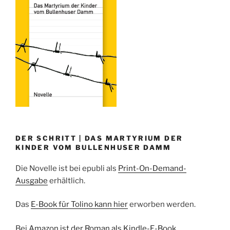
o
k
DER SCHRITT | DAS MARTYRIUM DER
KINDER VOM BULLENHUSER DAMM
Die Novelle ist bei epubli als
Print-On-Demand-
Ausgabe
erhältlich.
Das
E-Book für Tolino kann hier
erworben werden.
Bei
Amazon ist der Roman als Kindle-E-Book