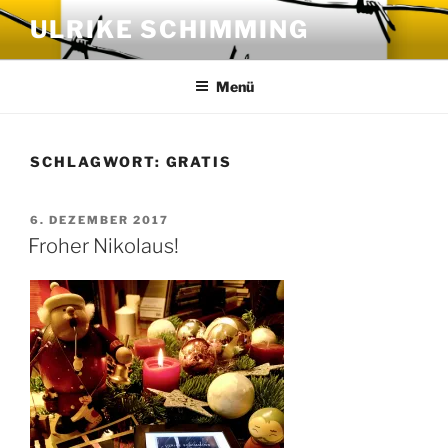
Zum
ULRIKE SCHIMMING
Inhalt
springen
Menü
SCHLAGWORT:
GRATIS
VERÖFFENTLICHT
6. DEZEMBER 2017
AM
Froher Nikolaus!