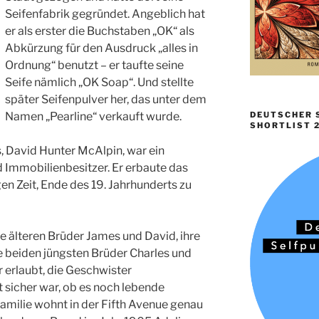
Seifenfabrik gegründet. Angeblich hat
er als erster die Buchstaben „OK“ als
Abkürzung für den Ausdruck „alles in
Ordnung“ benutzt – er taufte seine
Seife nämlich „OK Soap“. Und stellte
später Seifenpulver her, das unter dem
Namen „Pearline“ verkauft wurde.
DEUTSCHER S
SHORTLIST 
s, David Hunter McAlpin, war ein
nd Immobilienbesitzer. Er erbaute das
en Zeit, Ende des 19. Jahrhunderts zu
ie älteren Brüder James und David, ihre
e beiden jüngsten Brüder Charles und
 erlaubt, die Geschwister
 sicher war, ob es noch lebende
Familie wohnt in der Fifth Avenue genau