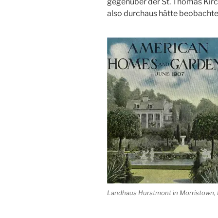
gegenüber der St. Thomas Kirc
also durchaus hätte beobacht
Landhaus Hurstmont in Morristown, N