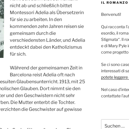
IL ROMANZO
nicht ab und schließlich bittet
Montessori Adelia als Übersetzerin
Benvenuti!
für sie zu arbeiten. In den
kommenden zehn Jahren reisen sie
Qui racconta l’
gemeinsam durch die
esordio, il roma
Stigmata“. Il r
verschiedensten Länder, und Adelia
e di Mary Pyle 
entdeckt dabei den Katholizismus
come progetto s
für sich.
Se ci sono case 
Während der gemeinsamen Zeit in
interessati di 
Barcelona reist Adelia oft nach
potete leggere q
suiten Glaubensunterricht. 1913, mit 25
tholischen Glauben. Dort nimmt sie den
Nel caso d’inter
er und den Geschwistern nicht sehr
contattate l’aut
rben. Die Mutter enterbt die Tochter.
verzichten die Geschwister auf gewisse
Suchen
nach: