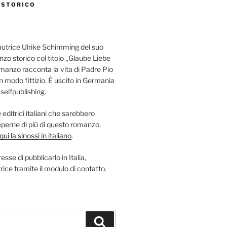
 STORICO
autrice Ulrike Schimming del suo
nzo storico col titolo „Glaube Liebe
omanzo racconta la vita di Padre Pio
in modo fittizio. È uscito in Germania
elfpublishing.
editrici italiani che sarebbero
saperne di più di questo romanzo,
ui la sinossi in italiano
.
esse di pubblicarlo in Italia,
rice tramite il modulo di contatto.
Suchen