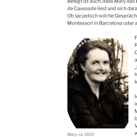
Belegt ist auch, dass Mary das
de Caussade liest und sich dara
Ob sie jedoch solche Gespräch
Montessori in Barcelona oder au
F
R
C
a
„
h
k
I
i
M
b
V
w
Mary, ca. 1920