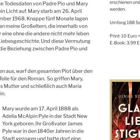
erschienen und
l die Todesdaten von Padre Pio und Mary
werden.
in Licht auf. Mary starb am 26. April
mber 1968. Knappe fünf Monate lagen
Umfang 188 Se
an meine Großeltern, die innerhalb von
 eine ohne die andere nicht mehr leben
Print: 10 Euro 
 Liebesgeschichte. Und diese Vermutung
E-Book: 3,99 E
s die Beziehung zwischen Padre Pio und
en aus, warf den gesamten Plot über den
eile für den Roman. So griffen Mary,
s Mutter und schließlich auch Maria
in.
Mary wurde am 17. April 1888 als
Adelia McAlpin Pyle in der Stadt New
York geboren. Ihr Großvater James
Pyle war in den 1840er Jahren in die
Stadt gezogen und hatte dort eine