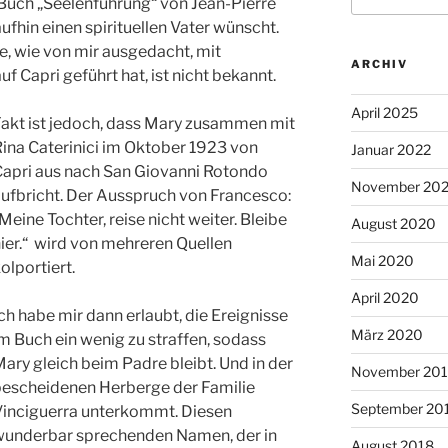
 Buch „Seelenführung“ von Jean-Pierre
ufhin einen spirituellen Vater wünscht.
e, wie von mir ausgedacht, mit
ARCHIV
f Capri geführt hat, ist nicht bekannt.
April 2025
akt ist jedoch, dass Mary zusammen mit
ina Caterinici im Oktober 1923 von
Januar 2022
apri aus nach San Giovanni Rotondo
November 20
ufbricht. Der Ausspruch von Francesco:
Meine Tochter, reise nicht weiter. Bleibe
August 2020
ier.“ wird von mehreren Quellen
Mai 2020
olportiert.
April 2020
ch habe mir dann erlaubt, die Ereignisse
März 2020
m Buch ein wenig zu straffen, sodass
ary gleich beim Padre bleibt. Und in der
November 20
escheidenen Herberge der Familie
September 20
inciguerra unterkommt. Diesen
underbar sprechenden Namen, der in
August 2018