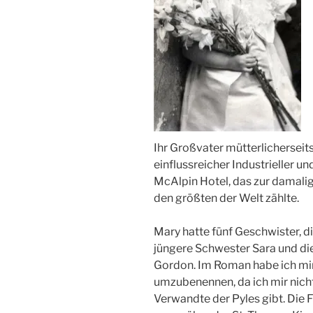
Ihr Großvater mütterlicherseit
einflussreicher Industrieller u
McAlpin Hotel, das zur damalig
den größten der Welt zählte.
Mary hatte fünf Geschwister, d
jüngere Schwester Sara und di
Gordon. Im Roman habe ich mir
umzubenennen, da ich mir nicht
Verwandte der Pyles gibt. Die 