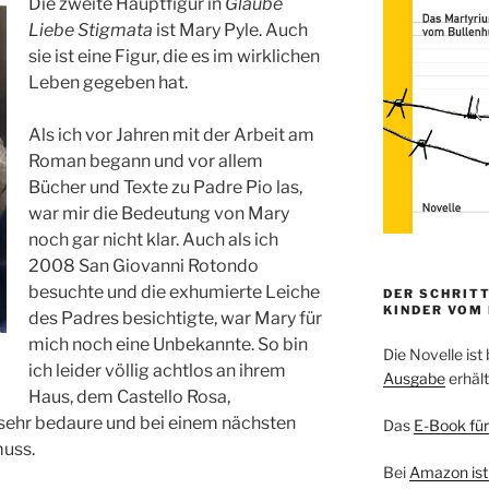
Die zweite Hauptfigur in
Glaube
Liebe Stigmata
ist Mary Pyle. Auch
sie ist eine Figur, die es im wirklichen
Leben gegeben hat.
Als ich vor Jahren mit der Arbeit am
Roman begann und vor allem
Bücher und Texte zu Padre Pio las,
war mir die Bedeutung von Mary
noch gar nicht klar. Auch als ich
2008 San Giovanni Rotondo
besuchte und die exhumierte Leiche
DER SCHRITT
KINDER VOM
des Padres besichtigte, war Mary für
mich noch eine Unbekannte. So bin
Die Novelle ist 
ich leider völlig achtlos an ihrem
Ausgabe
erhält
Haus, dem Castello Rosa,
 sehr bedaure und bei einem nächsten
Das
E-Book für
uss.
Bei
Amazon ist