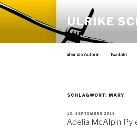
Zum
Inhalt
ULRIKE S
springen
über die Autorin
Kontakt
SCHLAGWORT:
MARY
VERÖFFENTLICHT
13. SEPTEMBER 2018
AM
Adelia McAlpin Pyl