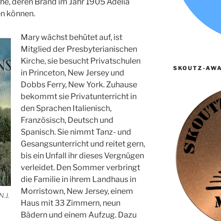
he, deren Brand im Jahr 1905 Adelia
en können.
Mary wächst behütet auf, ist
Mitglied der Presbyterianischen
Kirche, sie besucht Privatschulen
SKOUTZ-AWA
in Princeton, New Jersey und
Dobbs Ferry, New York. Zuhause
bekommt sie Privatunterricht in
den Sprachen Italienisch,
Französisch, Deutsch und
Spanisch. Sie nimmt Tanz- und
Gesangsunterricht und reitet gern,
bis ein Unfall ihr dieses Vergnügen
verleidet. Den Sommer verbringt
die Familie in ihrem Landhaus in
Morristown, New Jersey, einem
.J.
Haus mit 33 Zimmern, neun
Bädern und einem Aufzug. Dazu