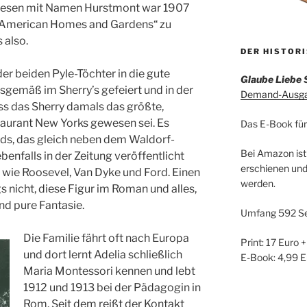
nwesen mit Namen Hurstmont war 1907
 „American Homes and Gardens“ zu
 also.
DER HISTOR
er beiden Pyle-Töchter in die gute
Glaube Liebe 
sgemäß im Sherry’s gefeiert und in der
Demand-Ausgab
ass das Sherry damals das größte,
taurant New Yorks gewesen sei. Es
Das E-Book für
nds, das gleich neben dem Waldorf-
Bei Amazon ist
ebenfalls in der Zeitung veröffentlicht
erschienen und
 wie Roosevel, Van Dyke und Ford. Einen
werden.
s nicht, diese Figur im Roman und alles,
nd pure Fantasie.
Umfang 592 Se
Die Familie fährt oft nach Europa
Print: 17 Euro 
und dort lernt Adelia schließlich
E-Book: 4,99 E
Maria Montessori kennen und lebt
1912 und 1913 bei der Pädagogin in
Rom. Seit dem reißt der Kontakt