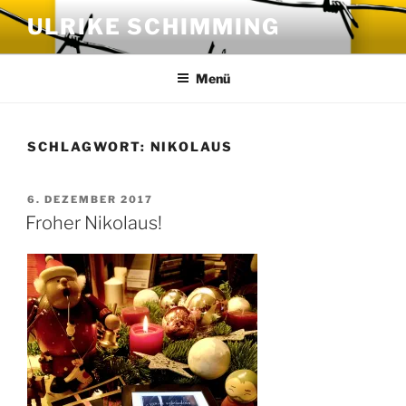
Zum
ULRIKE SCHIMMING
Inhalt
springen
Menü
SCHLAGWORT:
NIKOLAUS
VERÖFFENTLICHT
6. DEZEMBER 2017
AM
Froher Nikolaus!