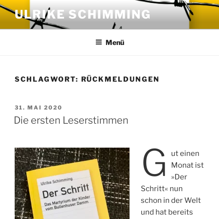
Zum
ULRIKE SCHIMMING
Inhalt
springen
Menü
SCHLAGWORT:
RÜCKMELDUNGEN
VERÖFFENTLICHT
31. MAI 2020
AM
Die ersten Leserstimmen
G
ut einen
Monat ist
»Der
Schritt« nun
schon in der Welt
und hat bereits