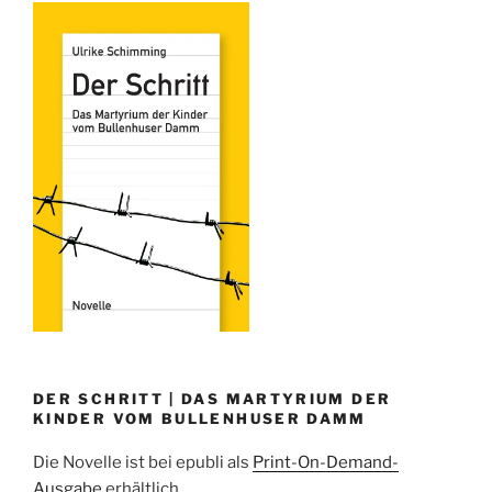
e
er
e
bl
e
n
b
st
r
dI
o
n
o
k
DER SCHRITT | DAS MARTYRIUM DER
KINDER VOM BULLENHUSER DAMM
Die Novelle ist bei epubli als
Print-On-Demand-
Ausgabe
erhältlich.