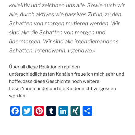
kollektiv und zeichnen uns alle. Sowie auch wir
alle, durch aktives wie passives Zutun, zu den
Schatten von morgen mutieren werden. Wir
sind alle die Schatten von morgen und
übermorgen. Wir sind alle irgendjemandens
Schatten. Irgendwann. Irgendwo.«
Über all diese Reaktionen auf den
unterschiedlichesten Kanälen freue ich mich sehr und
hoffe, dass diese Geschichte noch weitere
Leser*innen findet und die Kinder nicht vergessen
werden.
F
T
Pi
T
Li
XI
T
a
w
nt
u
n
N
ei
c
itt
er
m
k
G
le