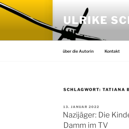
Zum
Inhalt
ULRIKE S
springen
über die Autorin
Kontakt
SCHLAGWORT:
TATIANA 
VERÖFFENTLICHT
13. JANUAR 2022
AM
Nazijäger: Die Kin
Damm im TV