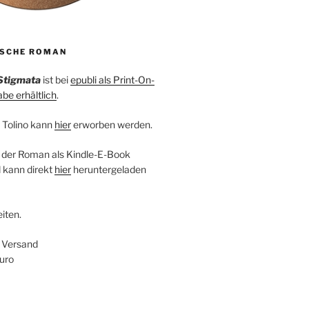
ISCHE ROMAN
Stigmata
ist bei
epubli als Print-On-
e erhältlich
.
 Tolino kann
hier
erworben werden.
 der Roman als Kindle-E-Book
 kann direkt
hier
heruntergeladen
iten.
+ Versand
uro