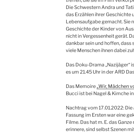
treffen, die sie im Film verkörp
Die Schwestern Andra und Tatia
das Erzählen ihrer Geschichte u
Lebensaufgabe gemacht. Sie nu
Geschichte der Kinder von Au
nicht in Vergessenheit gerät. D
dankbar sein und hoffen, dass 
viele Menschen ihnen dabei zu
Das Doku-Drama „Nazijäger“ i
es um 21.45 Uhr in der ARD Das
Das Memoire
„Wir, Mädchen v
Bucci ist bei Nagel & Kimche i
Nachtrag vom 17.01.2022: Die
Fassung im Ersten war eine ge
Filme. Das hat m. E. das Ganze
erinnere, sind selbst Szenen 