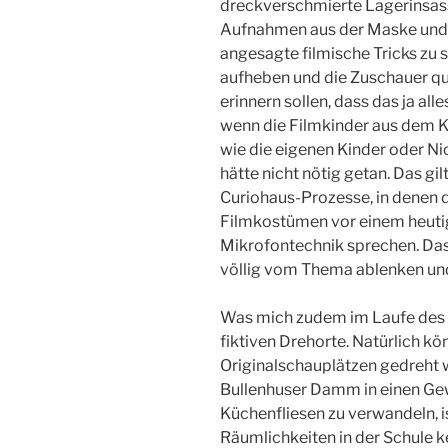
dreckverschmierte Lagerinsass
Aufnahmen aus der Maske und R
angesagte filmische Tricks zu s
aufheben und die Zuschauer q
erinnern sollen, dass das ja alle
wenn die Filmkinder aus dem KZ
wie die eigenen Kinder oder Ni
hätte nicht nötig getan. Das gi
Curiohaus-Prozesse, in denen d
Filmkostümen vor einem heutig
Mikrofontechnik sprechen. Das 
völlig vom Thema ablenken un
Was mich zudem im Laufe des Se
fiktiven Drehorte. Natürlich k
Originalschauplätzen gedreht 
Bullenhuser Damm in einen Ge
Küchenfliesen zu verwandeln, i
Räumlichkeiten in der Schule k