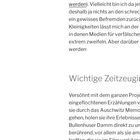
werden
). Vielleicht bin ich da 
deshalb ja nichts an den schrec
ein gewisses Befremden zurück.
Kleinigkeiten lässt mich an der
in denen Medien für verfälsch
extrem zweifeln. Aber darüber
werden
Wichtige Zeitzeug
Versöhnt mit dem ganzen Proje
eingeflochtenen Erzählungen 
sie durch das Auschwitz Mem
gehen, holen sie ihre Erlebnis
Bullenhuser Damm direkt zu uns
berührend, vor allem als sie am