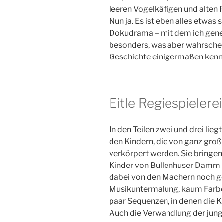
leeren Vogelkäfigen und alten
Nun ja. Es ist eben alles etwas
Dokudrama – mit dem ich gener
besonders, was aber wahrscheinl
Geschichte einigermaßen kenn
Eitle Regiespielere
In den Teilen zwei und drei lie
den Kindern, die von ganz groß
verkörpert werden. Sie bringen
Kinder von Bullenhuser Damm h
dabei von den Machern noch g
Musikuntermalung, kaum Farbe
paar Sequenzen, in denen die K
Auch die Verwandlung der junge