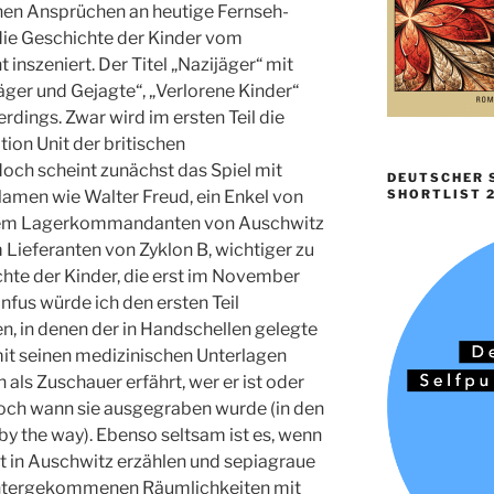
hen Ansprüchen an heutige Fernseh-
ie Geschichte der Kinder vom
inszeniert. Der Titel „Nazijäger“ mit
äger und Gejagte“, „Verlorene Kinder“
llerdings. Zwar wird im ersten Teil die
ion Unit der britischen
doch scheint zunächst das Spiel mit
DEUTSCHER S
men wie Walter Freud, ein Enkel von
SHORTLIST 
dem Lagerkommandanten von Auschwitz
 Lieferanten von Zyklon B, wichtiger zu
ichte der Kinder, die erst im November
fus würde ich den ersten Teil
en, in denen der in Handschellen gelegte
mit seinen medizinischen Unterlagen
als Zuschauer erfährt, wer er ist oder
 noch wann sie ausgegraben wurde (in den
y the way). Ebenso seltsam ist es, wenn
it in Auschwitz erzählen und sepiagraue
ntergekommenen Räumlichkeiten mit