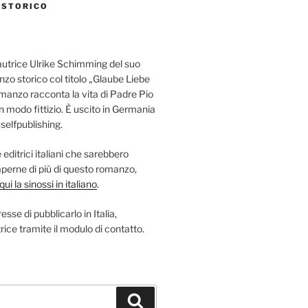
 STORICO
autrice Ulrike Schimming del suo
nzo storico col titolo „Glaube Liebe
omanzo racconta la vita di Padre Pio
in modo fittizio. È uscito in Germania
elfpublishing.
editrici italiani che sarebbero
saperne di più di questo romanzo,
ui la sinossi in italiano
.
esse di pubblicarlo in Italia,
rice tramite il modulo di contatto.
Suchen