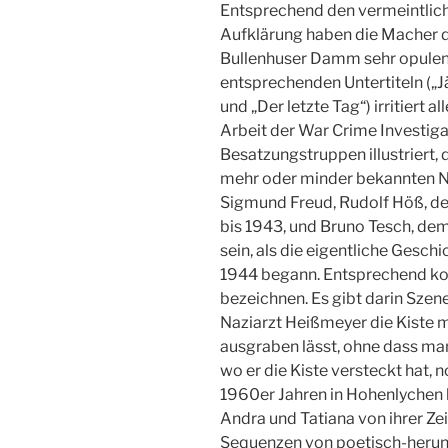
Entsprechend den vermeintlic
Aufklärung haben die Macher d
Bullenhuser Damm sehr opulent 
entsprechenden Untertiteln („J
und „Der letzte Tag“) irritiert a
Arbeit der War Crime Investigat
Besatzungstruppen illustriert, 
mehr oder minder bekannten Na
Sigmund Freud, Rudolf Höß, 
bis 1943, und Bruno Tesch, dem
sein, als die eigentliche Gesch
1944 begann. Entsprechend kon
bezeichnen. Es gibt darin Szen
Naziarzt Heißmeyer die Kiste 
ausgraben lässt, ohne dass man 
wo er die Kiste versteckt hat,
1960er Jahren in Hohenlychen b
Andra und Tatiana von ihrer Ze
Sequenzen von poetisch-heru