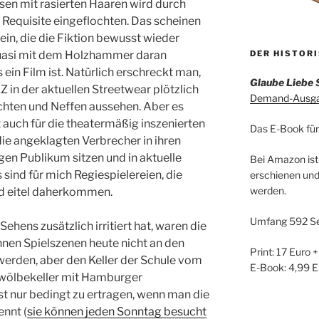
en mit rasierten Haaren wird durch
equisite eingeflochten. Das scheinen
ein, die die Fiktion bewusst wieder
uasi mit dem Holzhammer daran
DER HISTOR
s ein Film ist. Natürlich erschreckt man,
Glaube Liebe 
 in der aktuellen Streetwear plötzlich
Demand-Ausgab
chten und Neffen aussehen. Aber es
lt auch für die theatermäßig inszenierten
Das E-Book für
ie angeklagten Verbrecher in ihren
en Publikum sitzen und in aktuelle
Bei Amazon ist
sind für mich Regiespielereien, die
erschienen und
werden.
d eitel daherkommen.
Umfang 592 Se
hens zusätzlich irritiert hat, waren die
önnen Spielszenen heute nicht an den
Print: 17 Euro 
werden, aber den Keller der Schule vom
E-Book: 4,99 E
wölbekeller mit Hamburger
st nur bedingt zu ertragen, wenn man die
ennt (
sie können jeden Sonntag besucht