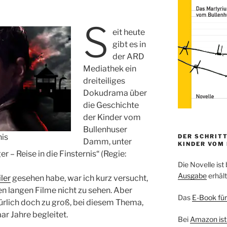
S
eit heute
gibt es in
der ARD
Mediathek ein
dreiteiliges
Dokudrama über
die Geschichte
der Kinder vom
Bullenhuser
nis
DER SCHRITT
Damm, unter
KINDER VOM
r – Reise in die Finsternis“ (Regie:
Die Novelle ist 
Ausgabe
erhält
iler
gesehen habe, war ich kurz versucht,
gen langen Filme nicht zu sehen. Aber
Das
E-Book für
rlich doch zu groß, bei diesem Thema,
ar Jahre begleitet.
Bei
Amazon ist