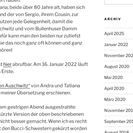
ert haben.
na, beide über 80 Jahre alt, haben sich
nd der von Sergio, ihrem Cousin, zur
ARCHIV
tzen jede Gelegenheit, damit die
schwitz und vom Bullenhuser Damm
April 2025
afür kann man den beiden nur zutiefst
sie das noch ganz oft können und ganz
Januar 2022
hören!
November 20
st
hier
abrufbar. Am 16. Januar 2022 läuft
August 2020
 Erste.
Mai 2020
on Auschwitz“
von Andra und Tatiana
April 2020
n meiner Übersetzung erschienen.
März 2020
 am gestrigen Abend ausgestrahlte
November 20
kürzte Version der oben beschriebenen
 nicht besser gemacht. Wenn ich es recht
September 20
mit den Bucci-Schwestern gekürzt worden
August 2018