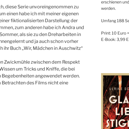
erschienen und
mich, diese Serie unvoreingenommen zu
werden.
um einen habe ich mit meiner eigenen
iner fiktionalisierten Darstellung der
Umfang 188 Se
ommen, zum anderen habe ich Andra und
Print: 10 Euro 
ommer, als sie zu den Dreharbeiten in
E-Book: 3,99 E
nengelernt und ja auch schon vorher
ich ihr Buch „Wir, Mädchen in Auschwitz“
ssen Zwickmühle zwischen dem Respekt
Wissen um Tricks und Kniffe, die bei
en Begebenheiten angewendet werden.
 Betrachten des Films nicht eine