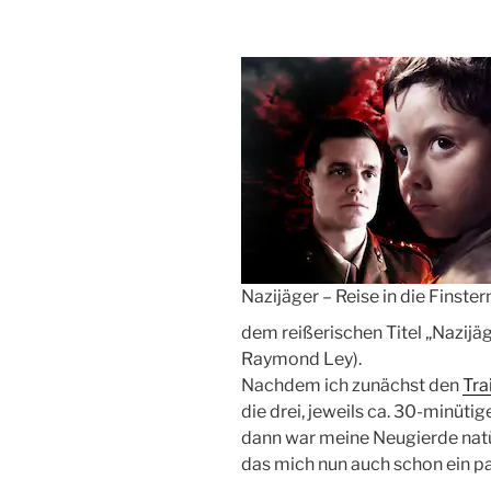
Nazijäger – Reise in die Finster
dem reißerischen Titel „Nazijäge
Raymond Ley).
Nachdem ich zunächst den
Tra
die drei, jeweils ca. 30-minüti
dann war meine Neugierde natü
das mich nun auch schon ein pa