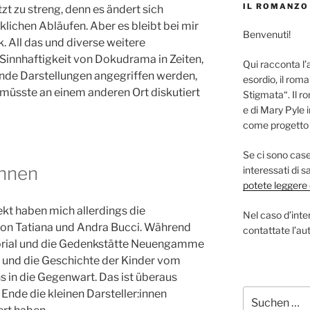
IL ROMANZO
jetzt zu streng, denn es ändert sich
klichen Abläufen. Aber es bleibt bei mir
Benvenuti!
 All das und diverse weitere
 Sinnhaftigkeit von Dokudrama in Zeiten,
Qui racconta l’
ende Darstellungen angegriffen werden,
esordio, il roma
 müsste an einem anderen Ort diskutiert
Stigmata“. Il r
e di Mary Pyle 
come progetto s
Se ci sono case 
innen
interessati di 
potete leggere q
kt haben mich allerdings die
Nel caso d’inter
von Tatiana und Andra Bucci. Während
contattate l’aut
orial und die Gedenkstätte Neuengamme
se und die Geschichte der Kinder vom
 in die Gegenwart. Das ist überaus
 Ende die kleinen Darsteller:innen
Suchen
nach: