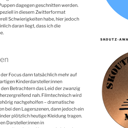
 Puppen dagegen geschnitten werden.
 speziell in diesem Zwitterformat
ell Schwierigkeiten habe, hier jedoch
ich daran liegt, dass ich die
e.
SKOUTZ-AWA
ien
gt der Focus dann tatsächlich mehr auf
artigen Kinderdarsteller:innen
 den Betrachtern das Leid der zwanzig
erzergreifend nah. Filmtechnisch wird
ehörig nachgeholfen – dramatische
n bei den Lagerszenen, dann jedoch ein
inder plötzlich heutige Kleidung tragen.
n Darsteller:innen in