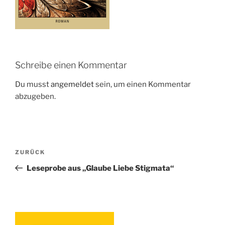
Schreibe einen Kommentar
Du musst
angemeldet
sein, um einen Kommentar
abzugeben.
Beitragsnavigation
Vorheriger
ZURÜCK
Beitrag
Leseprobe aus „Glaube Liebe Stigmata“