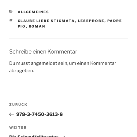
e
er
e
bl
e
n
KATEGORIEN
ALLGEMEINES
b
st
r
dI
SCHLAGWÖRTER
GLAUBE LIEBE STIGMATA
,
LESEPROBE
,
PADRE
o
n
PIO
,
ROMAN
o
k
Schreibe einen Kommentar
Du musst
angemeldet
sein, um einen Kommentar
abzugeben.
Beitragsnavigation
Vorheriger
ZURÜCK
Beitrag
978-3-7450-3613-8
Nächster
WEITER
Beitrag