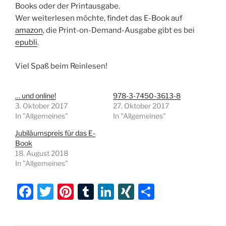
Books oder der Printausgabe.
Wer weiterlesen möchte, findet das E-Book auf
amazon
, die Print-on-Demand-Ausgabe gibt es bei
epubli
.
Viel Spaß beim Reinlesen!
… und online!
978-3-7450-3613-8
3. Oktober 2017
27. Oktober 2017
In "Allgemeines"
In "Allgemeines"
Jubiläumspreis für das E-
Book
18. August 2018
In "Allgemeines"
F
T
Pi
T
Li
XI
T
a
w
nt
u
n
N
ei
c
itt
er
m
k
G
le