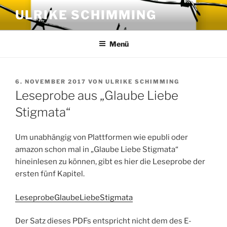
Zum
ULRIKE SCHIMMING
Inhalt
springen
Menü
VERÖFFENTLICHT
6. NOVEMBER 2017
VON
ULRIKE SCHIMMING
AM
Leseprobe aus „Glaube Liebe
Stigmata“
Um unabhängig von Plattformen wie epubli oder
amazon schon mal in „Glaube Liebe Stigmata“
hineinlesen zu können, gibt es hier die Leseprobe der
ersten fünf Kapitel.
LeseprobeGlaubeLiebeStigmata
Der Satz dieses PDFs entspricht nicht dem des E-