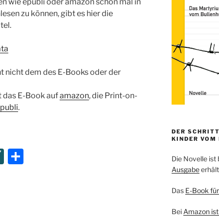
n wie epubli oder amazon schon mal in
esen zu können, gibt es hier die
tel.
ta
ht nicht dem des E-Books oder der
t das E-Book auf
amazon
, die Print-on-
publi
.
DER SCHRITT
KINDER VOM
XI
T
Die Novelle ist 
N
ei
Ausgabe
erhält
G
le
Das
E-Book für
n
Bei
Amazon ist