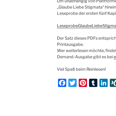
Um unabhängig von Plattforme
„Glaube Liebe Stigmata“ hineinl
Leseprobe der ersten fünf Kapi
LeseprobeGlaubeLiebeStigma
Der Satz dieses PDFs entspric
Printausgabe.
Wer weiterlesen möchte, finde
Demand-Ausgabe gibt es bei
e
Viel Spaß beim Reinlesen!
F
T
Pi
T
Li
a
w
nt
u
n
c
itt
er
m
k
e
er
e
bl
e
b
st
r
dI