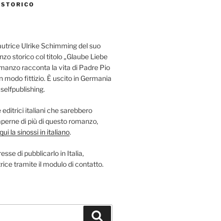
 STORICO
autrice Ulrike Schimming del suo
nzo storico col titolo „Glaube Liebe
omanzo racconta la vita di Padre Pio
in modo fittizio. È uscito in Germania
elfpublishing.
editrici italiani che sarebbero
saperne di più di questo romanzo,
ui la sinossi in italiano
.
esse di pubblicarlo in Italia,
rice tramite il modulo di contatto.
Suchen