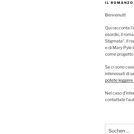
IL ROMANZO
Benvenuti!
Qui racconta l’
esordio, il roma
Stigmata“. Il r
e di Mary Pyle 
come progetto s
Se ci sono case 
interessati di 
potete leggere q
Nel caso d’inter
contattate l’aut
Suchen
nach: