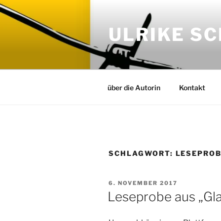
Zum
Inhalt
ULRIKE S
springen
über die Autorin
Kontakt
SCHLAGWORT:
LESEPRO
VERÖFFENTLICHT
6. NOVEMBER 2017
AM
Leseprobe aus „Gl