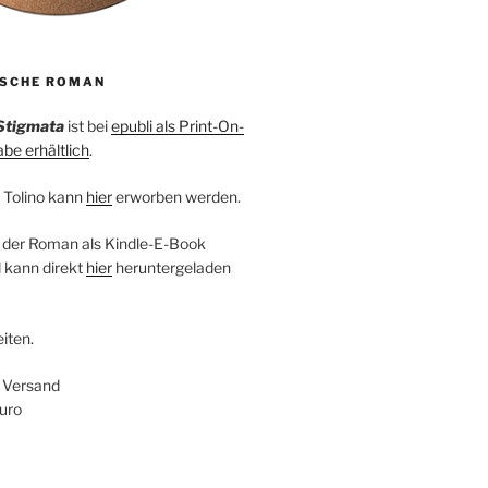
ISCHE ROMAN
Stigmata
ist bei
epubli als Print-On-
e erhältlich
.
 Tolino kann
hier
erworben werden.
 der Roman als Kindle-E-Book
 kann direkt
hier
heruntergeladen
iten.
+ Versand
uro